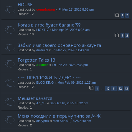
HOUSE
Last post by
compbatant
«
Fri Apr 17, 2026 8:55 pm
Replies:
12
1
2
Когда в игре будет баланс ???
Last post by
LIOX117
«
Mon Apr 06, 2026 6:28 am
Replies:
18
1
2
Забыл имя своего основного аккаунта
Last post by
dmitrii09
«
Fri Mar 27, 2026 11:43 pm
Forgotten Tales 13
Last post by
Akkilles
«
Fri Feb 20, 2026 2:36 pm
Replies:
1
~~~ ПРЕДЛОЖИТЬ ИДЕЮ ~~~
Last post by
BLOD KING
«
Mon Feb 09, 2026 1:27 am
Replies:
126
1
10
11
12
13
…
Мешает качатся
Last post by
AZ_YT
«
Sat Oct 18, 2025 10:32 pm
Replies:
1
Меня посадили в тюрьму типо за АФК
Last post by
otstypnik
«
Mon Sep 01, 2025 3:40 pm
Replies:
2