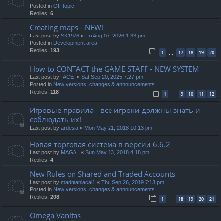
Posted in
Off-topic
Replies:
6
Creating maps - NEW!
Last post by
SK1976
«
Fri Aug 07, 2026 1:33 pm
Posted in
Development area
Replies:
193
1
17
18
19
20
…
How to CONTACT the GAME STAFF - NEW SYSTEM
Last post by
-ACE-
«
Sat Sep 20, 2025 7:27 pm
Posted in
New versions, changes & announcements
Replies:
118
1
9
10
11
12
…
Игровые правила - все игроки должны знать и
соблюдать их!
Last post by
ardesia
«
Mon May 21, 2018 10:13 pm
Новая торговая система в версии 6.6.2
Last post by
MAGA_
«
Sun May 13, 2018 4:18 pm
Replies:
4
New Rules on Shared and Traded Accounts
Last post by
madmaniacal1
«
Thu Sep 26, 2019 7:13 pm
Posted in
New versions, changes & announcements
Replies:
208
1
18
19
20
21
…
Omega Vanitas