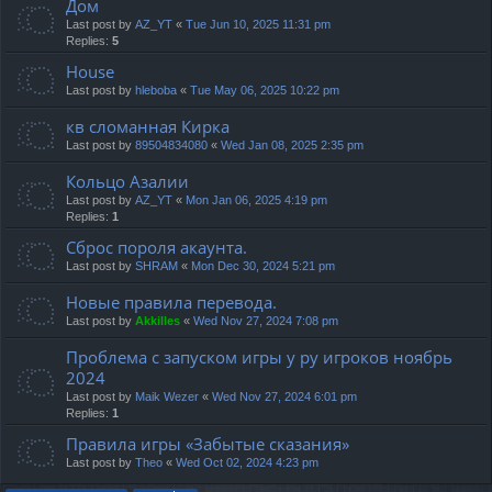
Дом
Last post by
AZ_YT
«
Tue Jun 10, 2025 11:31 pm
Replies:
5
House
Last post by
hleboba
«
Tue May 06, 2025 10:22 pm
кв сломанная Кирка
Last post by
89504834080
«
Wed Jan 08, 2025 2:35 pm
Кольцо Азалии
Last post by
AZ_YT
«
Mon Jan 06, 2025 4:19 pm
Replies:
1
Сброс пороля акаунта.
Last post by
SHRAM
«
Mon Dec 30, 2024 5:21 pm
Новые правила перевода.
Last post by
Akkilles
«
Wed Nov 27, 2024 7:08 pm
Проблема с запуском игры у ру игроков ноябрь
2024
Last post by
Maik Wezer
«
Wed Nov 27, 2024 6:01 pm
Replies:
1
Правила игры «Забытые сказания»
Last post by
Theo
«
Wed Oct 02, 2024 4:23 pm