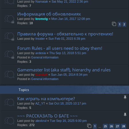
Last post by
Namatak
«
Sat May 21, 2022 2:36 pm
Replies:
7
Информация об обновлениях
Last post by
kromelg
«
Mon Jan 16, 2017 12:08 pm
Replies:
18
1
2
Правила форума - обязательно к прочтению!
Last post by
Insider
«
Sun Feb 01, 2015 6:39 pm
Forum Rules - all users need to obey them!
Last post by
ardesia
«
Thu Sep 13, 2018 5:51 pm
Posted in
General information
Replies:
3
Gamemaster list (aka staff), hierarchy and rules
Last post by
Gandalf
«
Sun Jan 05, 2014 8:34 pm
Posted in
General information
Topics
Как играть на компьютере?
Last post by
AZ_YT
«
Sat Oct 18, 2025 10:17 pm
Replies:
5
~~~ РАССКАЗАТЬ О БАГЕ ~~~
Last post by
alexkrul
«
Tue Sep 16, 2025 6:00 pm
Replies:
272
1
25
26
27
28
…