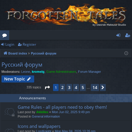
Login
Register
or
og
eg
Board index
Русский форум
u
in
ist
Русский форум
m
er
Moderators:
Leone
,
kromelg
,
Game Administrators
,
Forum Manager
s
New Topic
Page
1
of
14
2
3
4
5
14
1
Next
335 topics
…
Announcements
Game Rules - all players need to obey them!
Last post by
Akkilles
«
Mon Jun 02, 2025 9:49 pm
Posted in
General information
Icons and wallpapers
Last post by
LostKnight
«
Mon May 04, 2026 10:26 pm