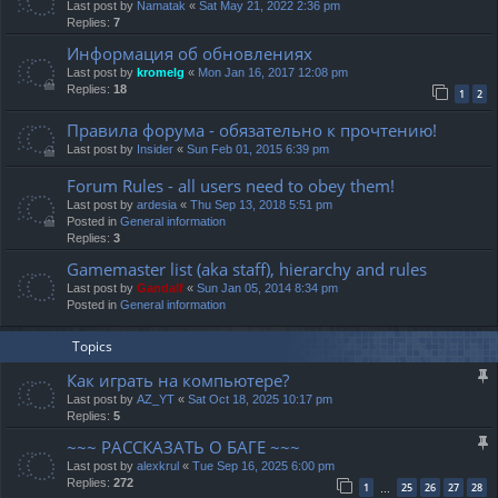
Last post by
Namatak
«
Sat May 21, 2022 2:36 pm
Replies:
7
Информация об обновлениях
Last post by
kromelg
«
Mon Jan 16, 2017 12:08 pm
Replies:
18
1
2
Правила форума - обязательно к прочтению!
Last post by
Insider
«
Sun Feb 01, 2015 6:39 pm
Forum Rules - all users need to obey them!
Last post by
ardesia
«
Thu Sep 13, 2018 5:51 pm
Posted in
General information
Replies:
3
Gamemaster list (aka staff), hierarchy and rules
Last post by
Gandalf
«
Sun Jan 05, 2014 8:34 pm
Posted in
General information
Topics
Как играть на компьютере?
Last post by
AZ_YT
«
Sat Oct 18, 2025 10:17 pm
Replies:
5
~~~ РАССКАЗАТЬ О БАГЕ ~~~
Last post by
alexkrul
«
Tue Sep 16, 2025 6:00 pm
Replies:
272
1
25
26
27
28
…