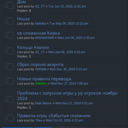
Дом
Last post by
AZ_YT
«
Tue Jun 10, 2025 11:31 pm
Replies:
5
House
Last post by
hleboba
«
Tue May 06, 2025 10:22 pm
кв сломанная Кирка
Last post by
89504834080
«
Wed Jan 08, 2025 2:35 pm
Кольцо Азалии
Last post by
AZ_YT
«
Mon Jan 06, 2025 4:19 pm
Replies:
1
Сброс пороля акаунта.
Last post by
SHRAM
«
Mon Dec 30, 2024 5:21 pm
Новые правила перевода.
Last post by
Akkilles
«
Wed Nov 27, 2024 7:08 pm
Проблема с запуском игры у ру игроков ноябрь
2024
Last post by
Maik Wezer
«
Wed Nov 27, 2024 6:01 pm
Replies:
1
Правила игры «Забытые сказания»
Last post by
Theo
«
Wed Oct 02, 2024 4:23 pm