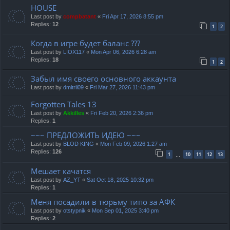
HOUSE
Last post by
compbatant
«
Fri Apr 17, 2026 8:55 pm
Replies:
12
1
2
Когда в игре будет баланс ???
Last post by
LIOX117
«
Mon Apr 06, 2026 6:28 am
Replies:
18
1
2
Забыл имя своего основного аккаунта
Last post by
dmitrii09
«
Fri Mar 27, 2026 11:43 pm
Forgotten Tales 13
Last post by
Akkilles
«
Fri Feb 20, 2026 2:36 pm
Replies:
1
~~~ ПРЕДЛОЖИТЬ ИДЕЮ ~~~
Last post by
BLOD KING
«
Mon Feb 09, 2026 1:27 am
Replies:
126
1
10
11
12
13
…
Мешает качатся
Last post by
AZ_YT
«
Sat Oct 18, 2025 10:32 pm
Replies:
1
Меня посадили в тюрьму типо за АФК
Last post by
otstypnik
«
Mon Sep 01, 2025 3:40 pm
Replies:
2