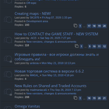
Posted in
Off-topic
Replies:
6
Creating maps - NEW!
Last post by
SK1976
«
Fri Aug 07, 2026 1:33 pm
Posted in
Development area
Replies:
193
1
17
18
19
20
…
How to CONTACT the GAME STAFF - NEW SYSTEM
Last post by
-ACE-
«
Sat Sep 20, 2025 7:27 pm
Posted in
New versions, changes & announcements
Replies:
118
1
9
10
11
12
…
Игровые правила - все игроки должны знать и
соблюдать их!
Last post by
ardesia
«
Mon May 21, 2018 10:13 pm
Новая торговая система в версии 6.6.2
Last post by
MAGA_
«
Sun May 13, 2018 4:18 pm
Replies:
4
New Rules on Shared and Traded Accounts
Last post by
madmaniacal1
«
Thu Sep 26, 2019 7:13 pm
Posted in
New versions, changes & announcements
Replies:
208
1
18
19
20
21
…
Omega Vanitas