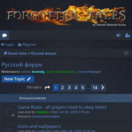
Login
Register
or
og
eg
Board index
Русский форум
u
in
ist
Русский форум
m
er
Moderators:
Leone
,
kromelg
,
Game Administrators
,
Forum Manager
s
New Topic
Page
1
of
14
2
3
4
5
14
1
Next
335 topics
…
Announcements
Game Rules - all players need to obey them!
Last post by
Akkilles
«
Mon Jun 02, 2025 9:49 pm
Posted in
General information
Icons and wallpapers
Last post by
LostKnight
«
Mon May 04, 2026 10:26 pm