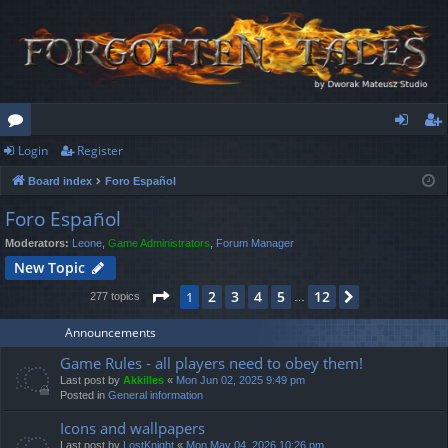
Login
Register
or
og
eg
Board index
Foro Español
u
in
ist
Foro Español
m
er
Moderators:
Leone
,
Game Administrators
,
Forum Manager
s
New Topic
Page
1
of
12
2
3
4
5
12
1
Next
277 topics
…
Announcements
Game Rules - all players need to obey them!
Last post by
Akkilles
«
Mon Jun 02, 2025 9:49 pm
Posted in
General information
Icons and wallpapers
Last post by
LostKnight
«
Mon May 04, 2026 10:26 pm