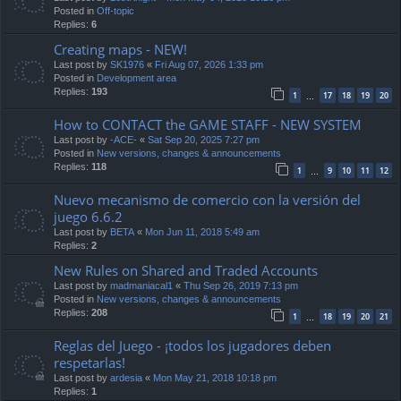
Posted in
Off-topic
Replies:
6
Creating maps - NEW!
Last post by
SK1976
«
Fri Aug 07, 2026 1:33 pm
Posted in
Development area
Replies:
193
1
17
18
19
20
…
How to CONTACT the GAME STAFF - NEW SYSTEM
Last post by
-ACE-
«
Sat Sep 20, 2025 7:27 pm
Posted in
New versions, changes & announcements
Replies:
118
1
9
10
11
12
…
Nuevo mecanismo de comercio con la versión del
juego 6.6.2
Last post by
BETA
«
Mon Jun 11, 2018 5:49 am
Replies:
2
New Rules on Shared and Traded Accounts
Last post by
madmaniacal1
«
Thu Sep 26, 2019 7:13 pm
Posted in
New versions, changes & announcements
Replies:
208
1
18
19
20
21
…
Reglas del Juego - ¡todos los jugadores deben
respetarlas!
Last post by
ardesia
«
Mon May 21, 2018 10:18 pm
Replies:
1