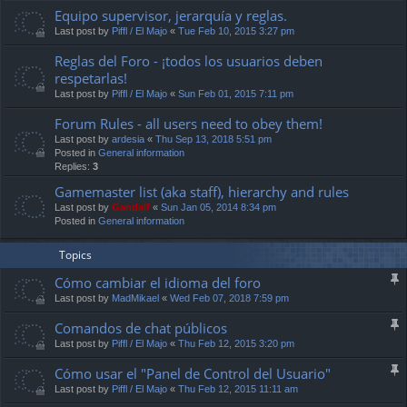
Equipo supervisor, jerarquía y reglas.
Last post by
Piffl / El Majo
«
Tue Feb 10, 2015 3:27 pm
Reglas del Foro - ¡todos los usuarios deben
respetarlas!
Last post by
Piffl / El Majo
«
Sun Feb 01, 2015 7:11 pm
Forum Rules - all users need to obey them!
Last post by
ardesia
«
Thu Sep 13, 2018 5:51 pm
Posted in
General information
Replies:
3
Gamemaster list (aka staff), hierarchy and rules
Last post by
Gandalf
«
Sun Jan 05, 2014 8:34 pm
Posted in
General information
Topics
Cómo cambiar el idioma del foro
Last post by
MadMikael
«
Wed Feb 07, 2018 7:59 pm
Comandos de chat públicos
Last post by
Piffl / El Majo
«
Thu Feb 12, 2015 3:20 pm
Cómo usar el "Panel de Control del Usuario"
Last post by
Piffl / El Majo
«
Thu Feb 12, 2015 11:11 am