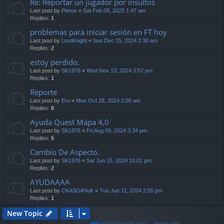
Re: Reportar un jugador por insultos
Last post by
Pieros
«
Sat Feb 08, 2025 1:47 am
Replies:
1
problemas para iniciar sesión en FT hoy
Last post by
LostKnight
«
Sun Dec 15, 2024 2:30 am
Replies:
2
estoy perdido.
Last post by
SK1976
«
Wed Nov 13, 2024 3:57 pm
Replies:
1
Reporte
Last post by
Eru
«
Mon Oct 28, 2024 2:05 am
Replies:
8
Ayuda Quest Mapa 4,0
Last post by
SK1976
«
Fri Aug 09, 2024 3:34 pm
Replies:
5
Cambio De Aspecto.
Last post by
SK1976
«
Sat Jun 15, 2024 10:01 pm
Replies:
2
AYUDAAAA
Last post by
CKA3O4HuK
«
Tue Jun 11, 2024 2:55 pm
Replies:
1
New Topic