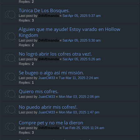
Replies:
2
Túnica De Los Bosques.
Last post by
DAVEmanda
«
Sat Apr 05, 2025 5:37 am
Replies:
3
Alguien que me ayude! Estoy varado en Hollow
Kingdom
Last post by
DAVEmanda
«
Sat Apr 05, 2025 5:30 am
Replies:
2
No logró abrir los cofres otra vez!.
Last post by
DAVEmanda
«
Sat Apr 05, 2025 5:26 am
Replies:
2
Se bugeo o algo así mí misión.
Last post by
JuanCM33
«
Tue Mar 11, 2025 2:24 am
Replies:
1
Quiero mis cofres.
Last post by
JuanCM33
«
Mon Mar 03, 2025 2:06 pm
No puedo abrir mis cofres!.
Last post by
JuanCM33
«
Mon Mar 03, 2025 1:47 pm
Compre pet y no me la dieron
Last post by
DAVEmanda
«
Tue Feb 25, 2025 11:24 am
Replies:
3