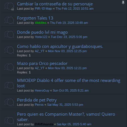
Cambiar la contraseña de su personaje
Last post by
Piffl / El Majo
«
Thu Feb 12, 2015 10:51 am
Forgotten Tales 13
Last post by
Akkilles
«
Thu Feb 19, 2026 10:49 am
Donde puedo lvl mi mago
Last post by
Yonix122
«
Tue Dec 23, 2025 5:05 pm
Como hablo con apicultor y guardabosques.
Last post by
AZ_YT
«
Mon Nov 03, 2025 12:25 pm
Replies:
1
Mazo para Orco pescador
Last post by
AZ_YT
«
Mon Nov 03, 2025 12:21 pm
Replies:
1
MMOEXP Diablo 4 offer some of the most rewarding
loot
Last post by
HeeroGuy
«
Sun Oct 05, 2025 8:21 am
Perdida de pet Petry
Last post by
Pieros
«
Sat May 31, 2025 5:53 pm
Pero quien es Companion Master?, vamos! Quiero
saber.
Last post by
DAVEmanda
«
Sat Apr 05, 2025 5:40 am