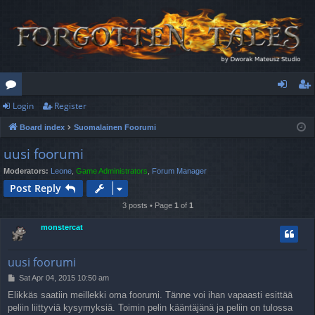
Login
Register
or
og
eg
Board index
Suomalainen Foorumi
u
in
ist
uusi foorumi
m
er
Moderators:
Leone
,
Game Administrators
,
Forum Manager
s
Post Reply
3 posts • Page
1
of
1
monstercat
uusi foorumi
P
Sat Apr 04, 2015 10:50 am
o
Elikkäs saatiin meillekki oma foorumi. Tänne voi ihan vapaasti esittää
s
peliin liittyviä kysymyksiä. Toimin pelin kääntäjänä ja peliin on tulossa
t