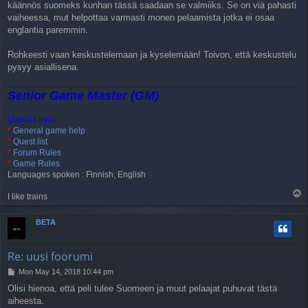
käännös suomeks kunhan tässä saadaan se valmiiks. Se on viä pahasti
vaiheessa, mut helpottaa varmasti monen pelaamista jotka ei osaa
englantia paremmin.
Rohkeesti vaan keskustelemaan ja kyselemään! Toivon, että keskustelu
pysyy asiallisena.
Senior Game Master (GM)
Useful Links:
*
General game help
*
Quest list
*
Forum Rules
*
Game Rules
Languages spoken : Finnish, English
T
I like trains
o
p
BETA
Re: uusi foorumi
P
Mon May 14, 2018 10:44 pm
o
Olisi hienoa, että peli tulee Suomeen ja muut pelaajat puhuvat tästä
s
aiheesta.
t