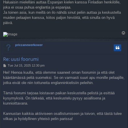
Haluaisin mielelläni auttaa Espanjan kielen kanssa Finladian henkilölle,
joka ei osaa puhua englantia ja espanjaa.
Ja toinen asia, kun meillä on ilo nähdä sinut peliin auttaa ja keskustella
muiden pelaajien kanssa, kiitos paljon hirviöitä, että sinulla on hyvä
päivä.
T
o
p
priczanewerkower
Re: uusi foorumi
P
Tue Jul 15, 2025 12:30 pm
o
Hei! Hienoa kuulla, että olemme saaneet oman foorumin ja että olet
s
kääntämässä peliä suomeksi. Se on varmasti suuri apu monille pelaajille,
t
jotka eivät ole niin tottuneita englanninkielisiin peleihin.
Tämä foorumi tarjoaa loistavan paikan keskustella pelistä ja esittää
kysymyksiä. On tärkeää, että keskustelu pysyy asiallisena ja
kunnioittavana.
Kannustan kaikkia aktiiviseen osallistumiseen ja toivon, että tästä tulee
vilkas ja hyödyllinen yhteisö pelin parissa!