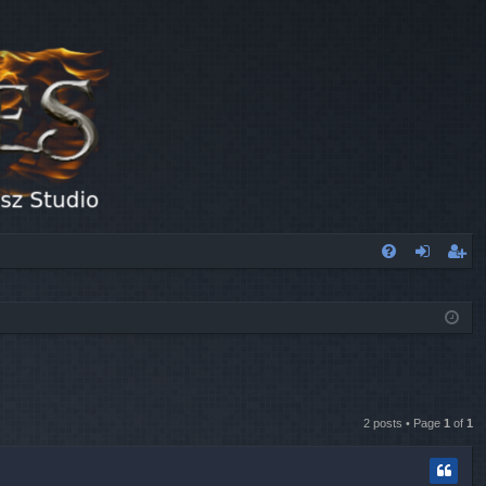
FA
og
eg
Q
in
ist
er
2 posts • Page
1
of
1