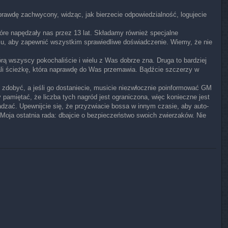
awdę zachwycony, widząc, jak bierzecie odpowiedzialność, logujecie
óre napędzały nas przez 13 lat. Składamy również specjalne
asu, aby zapewnić wszystkim sprawiedliwe doświadczenie. Wiemy, że nie
wszyscy pokochaliście i wielu z Was dobrze zna. Druga to bardziej
li ścieżkę, która naprawdę do Was przemawia. Bądźcie szczerzy w
o zdobyć, a jeśli go dostaniecie, musicie niezwłocznie poinformować GM
 pamiętać, że liczba tych nagród jest ograniczona, więc konieczne jest
dzać. Upewnijcie się, że przyzwiacie bossa w innym czasie, aby auto-
Moja ostatnia rada: dbajcie o bezpieczeństwo swoich zwierzaków. Nie