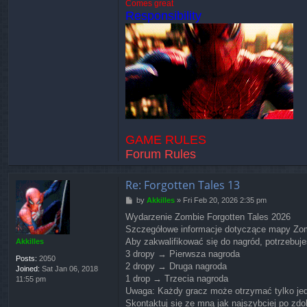
Comes great
Responsibility
GAME RULES
Forum Rules
Re: Forgotten Tales 13
P
by
Akkilles
»
Fri Feb 20, 2026 2:35 pm
o
Wydarzenie Zombie Forgotten Tales 2026
s
Szczegółowe informacje dotyczące mapy Zo
t
Aby zakwalifikować się do nagród, potrzebuje
Akkilles
3 dropy → Pierwsza nagroda
Posts:
2050
2 dropy → Druga nagroda
Joined:
Sat Jan 06, 2018
1 drop → Trzecia nagroda
11:55 pm
Uwaga: Każdy gracz może otrzymać tylko jed
Skontaktuj się ze mną jak najszybciej po zd