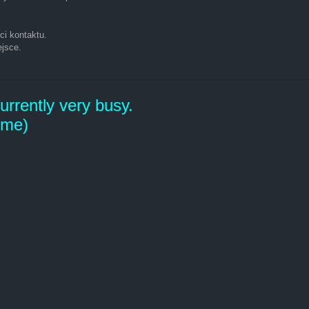
ci kontaktu.
ejsce.
rrently very busy.
time)