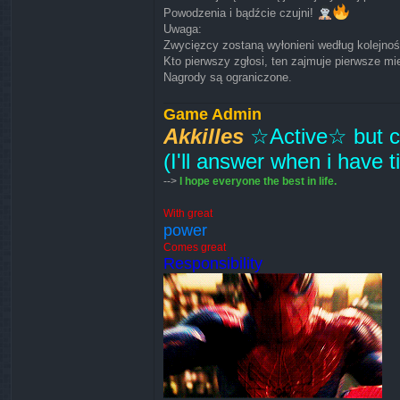
Powodzenia i bądźcie czujni!
Uwaga:
Zwycięzcy zostaną wyłonieni według kolejnoś
Kto pierwszy zgłosi, ten zajmuje pierwsze mi
Nagrody są ograniczone.
Game Admin
Akkilles
☆Active☆ but cu
(I'll answer when i have 
-->
I hope everyone the best in life.
With great
power
Comes great
Responsibility