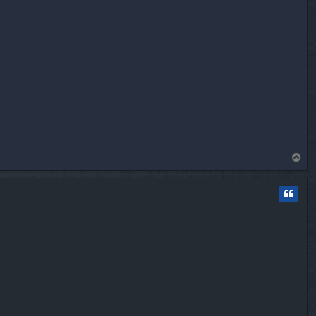
T
o
p