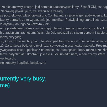
a niesamowity postęp, jaki ostatnio zaobserwowaliśmy. Zespół GM jest napr
. Naprawdę pokazuje to, że szanujecie zasady.
ż podziękować właścicielowi gry, Combatant, za jego wizję i poświęcenie, kt
órzy sprawili, że to wydarzenie jest możliwe. Poświęcili ogromną ilość cz
ale dążymy do tego na każdym kroku.
my przedstawić Wam 2 różne mapy. Jedna to mapa o tematyce zombie, którą 
h z zadaniami zachęcamy Was, abyście podążali za swoim sercem i wybiera
Waszą przygodę.
op, który możecie otrzymać. Ten drop jest bardzo cenny i nie będzie łatwo g
wać. Za tę rzecz będziecie mieli szansę wygrać niesamowite nagrody. Prosimy
rzywoływaniu bossa, ponieważ na mapie jest auto-spawn, który może przeszka
roblemy, natychmiast skontaktujcie się z GM lub adminem, a pomożemy Wam. 
 eventowych.
iłej zabawy i bądźcie bezpieczni.
rrently very busy.
time)