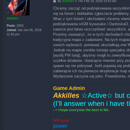
P
by
Akkilles
»
Thu Feb 19, 2026 10:43 am
o
Chcemy zacząć od podziękowania wszystkim z
s
się na forum i dokładnie zgłaszacie problemy
t
Wraz z tym listem i obchodami chcemy równie
Akkilles
podziękowania srGM kyousuke i OantoskaO, kt
Posts:
2050
zawsze jest łatwo uszczęśliwić wszystkich, 
Joined:
Sat Jan 06, 2018
Prosimy zauważyć, że w tych obchodach chce
11:55 pm
tradycyjna mapa z zadaniami. Na tych mapac
swoich wyborach, ponieważ ukształtują one 
Jednak na mapie zombie istnieje specjalny dr
(wyślij PM tutaj), abyśmy mogli to zweryfiko
szybkie działanie. Uważajcie również przy p
spawn się nie pokrywał. Jeśli pojawią się p
zabierajcie ich na pierwsze eksploracje map
Wydarzenie zaczyna się jutro. Powodzenia, m
Game Admin
Akkilles
☆Active☆ but cu
(I'll answer when i have 
-->
I hope everyone the best in life.
With great
power