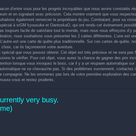
cun d’entre vous pour les progrès incroyables que nous avons constatés r
orum et en signalant avec précision. Cela montre vraiment que vous respectez
souhaitons également remercier le propriétaire du jeu, Combatant, pour sa vi
pécial à srGM kyousuke et OantoskaO, qui ont rendu cet événement possible
pas toujours facile de satisfaire tout le monde, mais nous nous efforçons d’y 
ébration, nous souhaitons vous présenter les 2 cartes différentes. L’une est 
’autre est une carte de quête plus traditionnelle. Sur ces cartes de quête, n
choix, car ils façonneront votre aventure.
et spécial que vous pouvez obtenir. Cet objet est très précieux et ne sera pas
ons le vérifier. Pour cet objet, vous aurez la chance de gagner des prix incro
tention lorsque vous invoquez le boss, car il y a un respawn automatique sur l
automatique ne se chevauche pas. Si des problèmes surviennent, contactez 
de compagnie. Ne les emmenez pas lors de votre première exploration des car
usez-vous et restez prudents.
rrently very busy.
time)