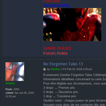
Comes great
Responsibility
GAME RULES
Forum Rules
Re: Forgotten Tales 13
P
by
Akkilles
»
Fri Feb 20, 2026 2:36 pm
o
Événement Zombie Forgotten Tales Célébrati
s
Informations détaillées concernant la carte Z
t
Pour être éligible aux récompenses, vous aur
Akkilles
3 drops → Premier prix
Posts:
2050
2 drops → Deuxième prix
Joined:
Sat Jan 06, 2018
1 drop → Troisième prix
11:55 pm
Veuillez noter : chaque joueur ne peut réclame
Assurez-vous donc de me contacter dès que 