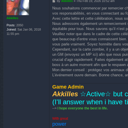
P
by
Akkilles
»
Thu Feb 19, 2026 10:52 am
o
Nous souhaitons commencer par remercier cha
s
vos responsabilités, en vous connectant au f
t
Avec cette lettre et cette célébration, nous 
Akkilles
Nous adressons également un remerciement s
Posts:
2050
équitable pour tous. Nous savons qu’il n’est 
Joined:
Sat Jan 06, 2018
Veuillez noter que dans le cadre de cette cél
11:55 pm
que beaucoup d’entre vous connaissent bien. L
vous parle vraiment. Soyez honnête dans vos 
Cependant, sur la carte zombie, il y a un obj
un GM (envoyez un MP ici) afin que nous puissi
crucial d’agir rapidement. Faites également at
boss à un autre moment afin que le respawn 
Mon dernier conseil : protégez vos animaux 
L’événement ouvre demain. Bonne chance, am
Game Admin
Akkilles
☆Active☆ but cu
(I'll answer when i have 
-->
I hope everyone the best in life.
With great
power