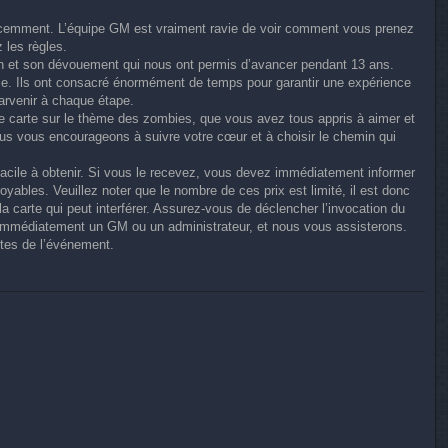
écemment. L’équipe GM est vraiment ravie de voir comment vous prenez
 les règles.
sion et son dévouement qui nous ont permis d’avancer pendant 13 ans.
. Ils ont consacré énormément de temps pour garantir une expérience
parvenir à chaque étape.
une carte sur le thème des zombies, que vous avez tous appris à aimer et
ous vous encourageons à suivre votre cœur et à choisir le chemin qui
 facile à obtenir. Si vous le recevez, vous devez immédiatement informer
yables. Veuillez noter que le nombre de ces prix est limité, il est donc
a carte qui peut interférer. Assurez-vous de déclencher l’invocation du
immédiatement un GM ou un administrateur, et nous vous assisterons.
tes de l’événement.