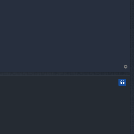
T
o
p