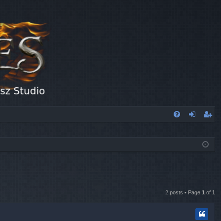
FA
og
eg
Q
in
ist
er
2 posts • Page
1
of
1