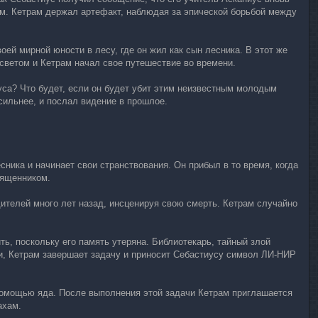
ом. Кетрам держал артефакт, наблюдая за эпической борьбой между
ей мирной юности в лесу, где он жил как сын лесника. В этот же
ветом и Кетрам начал свое путешествие во времени.
уса? Что будет, если он будет убит этим неизвестным молодым
сильнее, и послал видение в прошлое.
ника и начинает свои странствования. Он прибыл в то время, когда
вященником.
одителей много лет назад, инсценируя свою смерть. Кетрам случайно
ь, поскольку его память утеряна. Библиотекарь, тайный злой
ти, Кетрам завершает задачу и приносит Себастиусу символ ЛИ-НИР
 помощью яда. После выполнения этой задачи Кетрам приглашается
ахам.