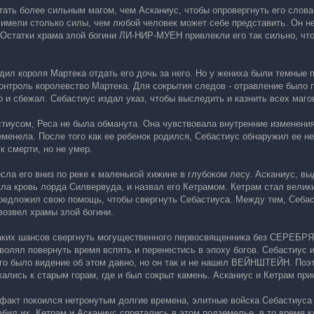
тать более сильным магом, чем Асканиус, чтобы опровергнуть его слова
 имели столько силы, чем любой человек может себе представить. Он не 
. Остатки храма злой богини ЛИ-НИР-МУЕН привлекли его так сильно, чт
дил короля Мартека отдать его дочь за него. Но у жениха были темные 
онтроль королевство Мартека. Для сокрытия следов - отравление было 
 и сбежал. Себастиус издал указ, чтобы выследить и казнить всех маго
стиусом, Реса не была обманута. Она чувствовала внутренние изменения
еменела. После того как ее ребенок родился, Себастиус обнаружил ее не
к смерти, но не умер.
ла его вниз по реке к маленькой хижине в глубоком лесу. Асканиус, вы
ла кровь лорда Силвервуда, и назвал его Кетрамом. Кетрам стал велики
редложил свою помощь, чтобы свергнуть Себастиуса. Между тем, Себас
 возвел храмы злой богини.
икаких шансов свергнуть могущественного первосвященника без СЕРЕБР
лял повернуть время вспять и перенестись в эпоху богов. Себастиус ис
го было видение об этом давно, но он так и не нашел ВЕЙНШТЕЙН. Поэт
ались к старым горам, где и был сокрыт камень. Асканиус и Кетрам при
ефакт покоился нетронутым долгие времена, элитные войска Себастиуса
збил их. Кетрам и Асканиус спрятались в этом подземелье, в то время 