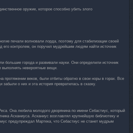
нственное оружие, которое способно убить злого
Многие печали волновали лорда, поэтому для стабилизации своей
под его контролем, он поручил мудрейшим людям найти источник
ли большие города и развивали науки. Они определили источник
е выполнять невероятные вещи.
а протяжении веков, были отбиты обратно в свои норы в горах. Все
забыли о них и эта история превратилась в сказку.
 Реса. Она любила молодого дворянина по имени Себастиус, который
етника Асканиуса. Асканиус возглавлял крупнейшую библиотеку и
ниус предупреждал Мартека, что Себастиус не станет мудрым