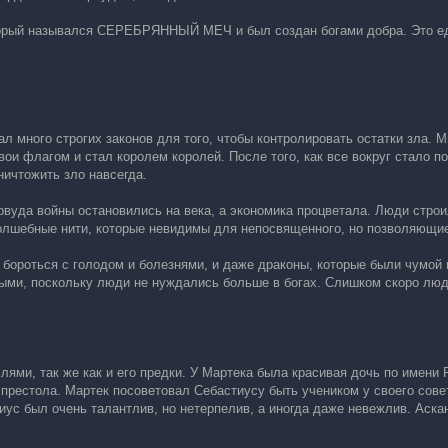
орый назывался СЕРЕБРЯННЫЙ МЕЧ и был создан богами добра. Это еди
 много строгих законов для того, чтобы контролировать остатки зла. 
вои флагом и стал королем королей. После того, как все вокруг стало 
ничтожить зло навсегда.
вуда войны остановились на века, а экономика процветала. Люди строи
олшебные нити, которые невидимы для непосвященного, но позволяющи
ороться с голодом и болезнями, и даже драконы, которые были чумой н
ми, поскольку люди не нуждались больше в богах. Слишком скоро люди 
лями, так же как и его предки. У Мартека была красивая дочь по имени
 престола. Мартек посоветовал Себастиусу быть учеником у своего сов
ус был очень талантлив, но нетерпелив, а иногда даже невежлив. Аска