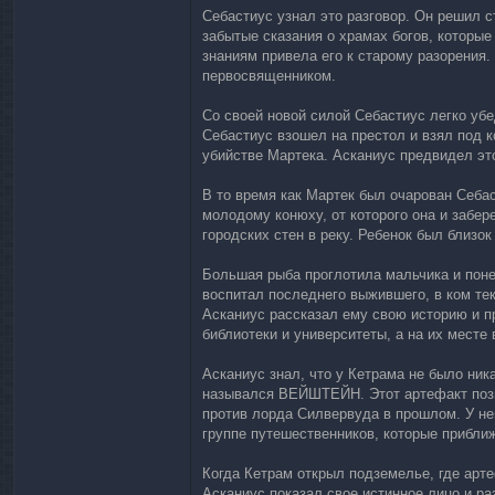
Себастиус узнал это разговор. Он решил с
забытые сказания о храмах богов, которые
знаниям привела его к старому разорения
первосвященником.
Со своей новой силой Себастиус легко убе
Себастиус взошел на престол и взял под к
убийстве Мартека. Асканиус предвидел это
В то время как Мартек был очарован Себа
молодому конюху, от которого она и забер
городских стен в реку. Ребенок был близок 
Большая рыба проглотила мальчика и понес
воспитал последнего выжившего, в ком тек
Асканиус рассказал ему свою историю и п
библиотеки и университеты, а на их месте
Асканиус знал, что у Кетрама не было н
назывался ВЕЙШТЕЙН. Этот артефакт позво
против лорда Силвервуда в прошлом. У не
группе путешественников, которые приближ
Когда Кетрам открыл подземелье, где арт
Асканиус показал свое истинное лицо и ра