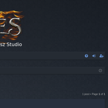
FA
og
eg
Q
in
ist
er
1 post • Page
1
of
1