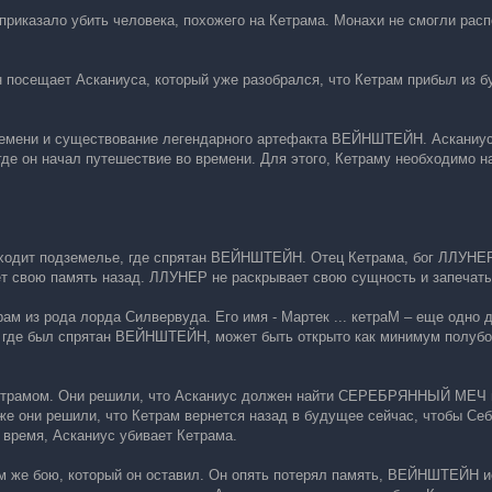
приказало убить человека, похожего на Кетрама. Монахи не смогли распо
н посещает Асканиуса, который уже разобрался, что Кетрам прибыл из б
ремени и существование легендарного артефакта ВЕЙНШТЕЙН. Асканиус 
 где он начал путешествие во времени. Для этого, Кетраму необходимо
аходит подземелье, где спрятан ВЕЙНШТЕЙН. Отец Кетрама, бог ЛЛУНЕР, 
ет свою память назад. ЛЛУНЕР не раскрывает свою сущность и запечат
ам из рода лорда Силвервуда. Его имя - Мартек ... кетраМ – еще одно д
е, где был спрятан ВЕЙНШТЕЙН, может быть открыто как минимум полуб
трамом. Они решили, что Асканиус должен найти СЕРЕБРЯННЫЙ МЕЧ в 
е они решили, что Кетрам вернется назад в будущее сейчас, чтобы С
 время, Асканиус убивает Кетрама.
м же бою, который он оставил. Он опять потерял память, ВЕЙНШТЕЙН исч