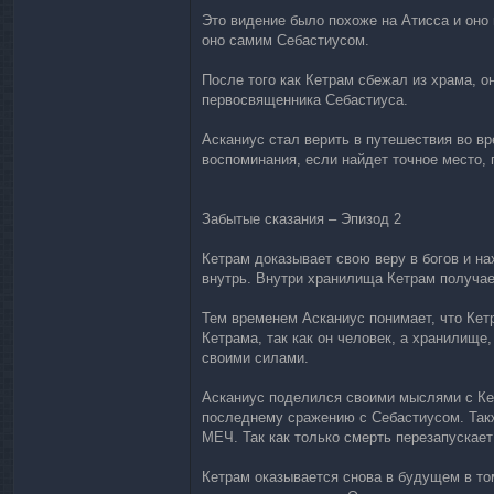
Это видение было похоже на Атисса и оно 
оно самим Себастиусом.
После того как Кетрам сбежал из храма, о
первосвященника Себастиуса.
Асканиус стал верить в путешествия во в
воспоминания, если найдет точное место,
Забытые сказания – Эпизод 2
Кетрам доказывает свою веру в богов и н
внутрь. Внутри хранилища Кетрам получа
Тем временем Асканиус понимает, что Кетр
Кетрама, так как он человек, а хранилищ
своими силами.
Асканиус поделился своими мыслями с Ке
последнему сражению с Себастиусом. Такж
МЕЧ. Так как только смерть перезапускает
Кетрам оказывается снова в будущем в то