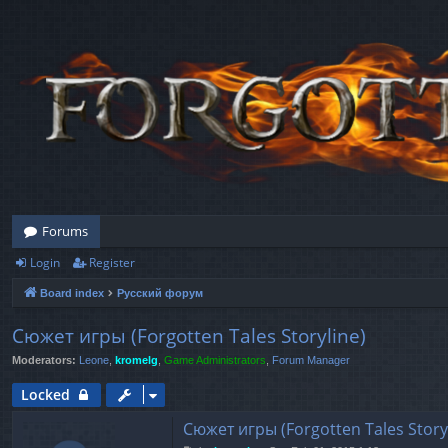
Forums
Login
Register
Board index
Русский форум
Сюжет игры (Forgotten Tales Storyline)
Moderators:
Leone
,
kromelg
,
Game Administrators
,
Forum Manager
Locked
Сюжет игры (Forgotten Tales Story