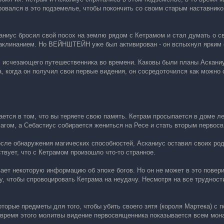
ровался в это подземелье, чтобы покончить со своим старым наставник
иус бросил свой посох на землю рядом с Кетрамом и стал думать о сво
аклинанием. Но ВЕЙНШТЕЙН уже был активирован - он вспыхнул ярким с
ел исчезающего путешественника во времени. Каковы были планы Аскани
 когда он получил свои первые видения, он сосредоточился как можно 
тся в том, что вы теряете свою память. Кетрам просыпается в доме лес
гом, а Себастиус собирается жениться на Ресе и стать вторым первос
 после обнаружения магических способностей, Асканиус оставил своих р
твует, что с Кетрамом произошло что-то странное.
ет некоторую информацию об эпохе богов. Но он не может в это поверит
у, чтобы спровоцировать Кетрама на неудачу. Несмотря на все труднос
оторые предметы для того, чтобы убить своего зятя (короля Мартека) с
 время этого молитвы видение первосвященника показывается всем мон