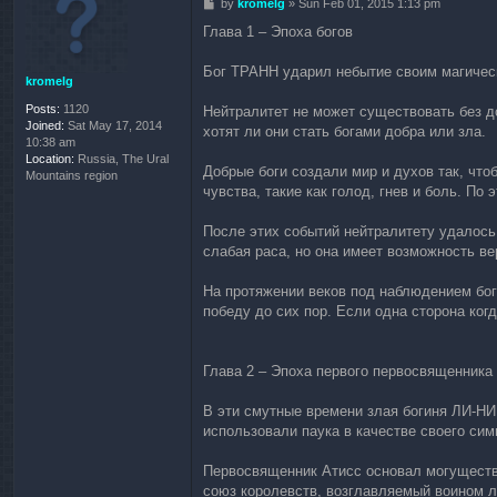
P
by
kromelg
»
Sun Feb 01, 2015 1:13 pm
o
Глава 1 – Эпоха богов
s
t
Бог ТРАНН ударил небытие своим магическ
kromelg
Posts:
1120
Нейтралитет не может существовать без до
Joined:
Sat May 17, 2014
хотят ли они стать богами добра или зла.
10:38 am
Location:
Russia, The Ural
Добрые боги создали мир и духов так, что
Mountains region
чувства, такие как голод, гнев и боль. По
После этих событий нейтралитету удалось 
слабая раса, но она имеет возможность ве
На протяжении веков под наблюдением бого
победу до сих пор. Если одна сторона ког
Глава 2 – Эпоха первого первосвященника
В эти смутные времени злая богиня ЛИ-Н
использовали паука в качестве своего сим
Первосвященник Атисс основал могуществе
союз королевств, возглавляемый воином 