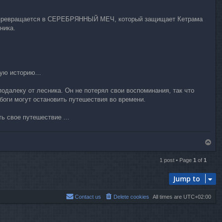
осох превращается в СЕРЕБРЯННЫЙ МЕЧ, который защищает Кетрама
ника.
ую историю...
подалеку от лесника. Он не потерял свои воспоминания, так что
боги могут остановить путешествия во времени.
 свое путешествие ...
T
o
p
1 post • Page
1
of
1
Jump to
Contact us
Delete cookies
All times are
UTC+02:00