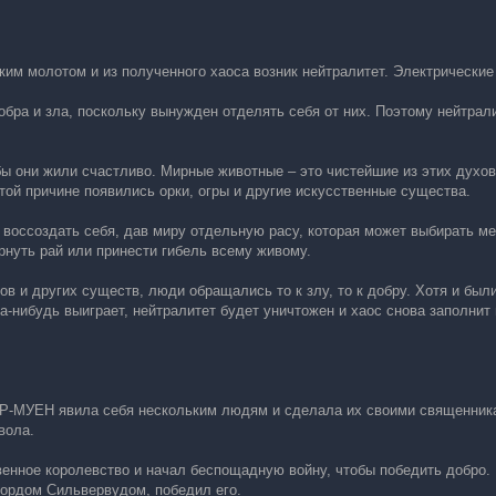
им молотом и из полученного хаоса возник нейтралитет. Электрические 
бра и зла, поскольку вынужден отделять себя от них. Поэтому нейтрал
бы они жили счастливо. Мирные животные – это чистейшие из этих духов
 этой причине появились орки, огры и другие искусственные существа.
воссоздать себя, дав миру отдельную расу, которая может выбирать меж
рнуть рай или принести гибель всему живому.
в и других существ, люди обращались то к злу, то к добру. Хотя и были
да-нибудь выиграет, нейтралитет будет уничтожен и хаос снова заполнит
ИР-МУЕН явила себя нескольким людям и сделала их своими священника
вола.
нное королевство и начал беспощадную войну, чтобы победить добро. 
лордом Сильвервудом, победил его.