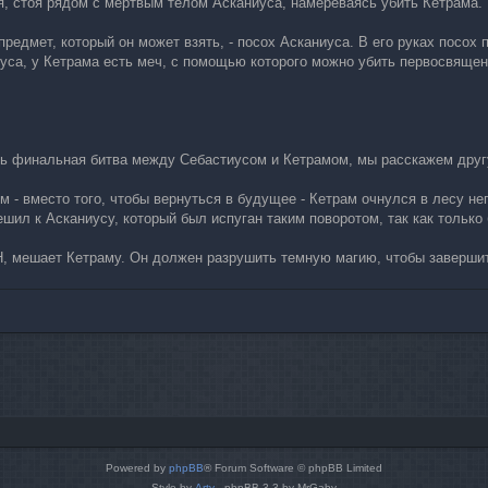
я, стоя рядом с мертвым телом Асканиуса, намереваясь убить Кетрама.
 предмет, который он может взять, - посох Асканиуса. В его руках п
иуса, у Кетрама есть меч, с помощью которого можно убить первосвящен
ась финальная битва между Себастиусом и Кетрамом, мы расскажем друг
м - вместо того, чтобы вернуться в будущее - Кетрам очнулся в лесу не
шил к Асканиусу, который был испуган таким поворотом, так как только 
, мешает Кетраму. Он должен разрушить темную магию, чтобы завершить
Powered by
phpBB
® Forum Software © phpBB Limited
Style by
Arty
- phpBB 3.3 by MrGaby