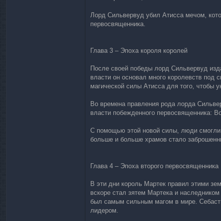
Лорд Сильвервуд убил Атисса мечом, кот
первосвященника.
Глава 3 – Эпоха короля королей
После своей победы лорд Сильвервуд издал
власти он основал много королевств под с
магической силы Атисса для того, чтобы у
Во времена правления рода лорда Сильвер
власти побежденного первосвященника: В
С помощью этой новой силы, люди смогли б
больше и больше храмов стало заброшенны
Глава 4 – Эпоха второго первосвященника
В эти дни король Мартек правил этими зем
вскоре стал зятем Мартека и наследником
был самым сильным магом в мире. Себасти
лидером.