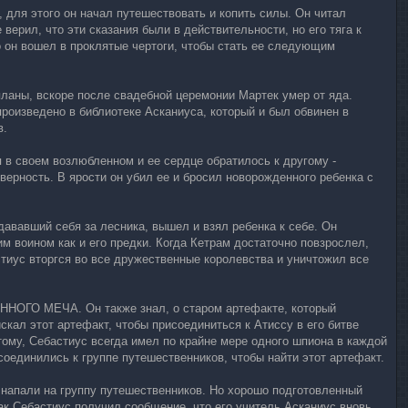
, для этого он начал путешествовать и копить силы. Он читал
верил, что эти сказания были в действительности, но его тяга к
о он вошел в проклятые чертоги, чтобы стать ее следующим
планы, вскоре после свадебной церемонии Мартек умер от яда.
произведено в библиотеке Асканиуса, который и был обвинен в
в.
 в своем возлюбленном и ее сердце обратилось к другому -
верность. В ярости он убил ее и бросил новорожденного ребенка с
дававший себя за лесника, вышел и взял ребенка к себе. Он
м воином как и его предки. Когда Кетрам достаточно повзрослел,
тиус вторгся во все дружественные королевства и уничтожил все
ЯННОГО МЕЧА. Он также знал, о старом артефакте, который
кал этот артефакт, чтобы присоединиться к Атиссу в его битве
ому, Себастиус всегда имел по крайне мере одного шпиона в каждой
соединились к группе путешественников, чтобы найти этот артефакт.
 напали на группу путешественников. Но хорошо подготовленный
как Себастиус получил сообщение, что его учитель Асканиус вновь