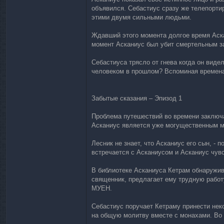
объявился. Себастиус сразу же телепорти
этими двумя сильными людьми.
Ждавший этого момента долгое время Аскан
момент Асканиус был убит смертельным з
Себастиуса трясло от гнева когда он вид
человеком в прошлом? Вспоминая времена,
Забытые сказания – Эпизод 1
Проблема путешествий во времени заключае
Асканиус является уже могущественным ма
Лесник не знает, что Асканиус его сын, -
встречается с Асканиусом и Асканиус чувс
В библиотеке Асканиуса Кетрам обнаружива
священник, предлагает ему трудную работ
МУЕН.
Себастиус поручает Кетраму принести нек
на общую молитву вместе с монахами. Во