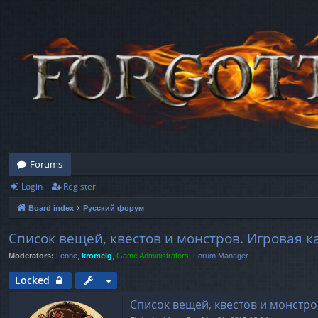
Forums
Login
Register
Board index
Русский форум
Список вещей, квестов и монстров. Игровая к
Moderators:
Leone
,
kromelg
,
Game Administrators
,
Forum Manager
Locked
Список вещей, квестов и монстро