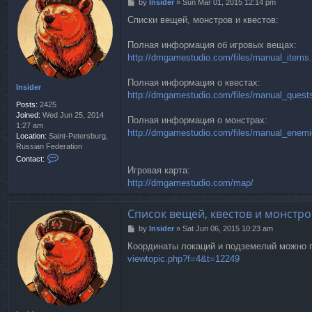
P
by
Insider
»
Sun Mar 01, 2015 12:14 pm
o
Списки вещей, монстров и квестов:
s
t
Полная информация об игровых вещах:
http://dmgamestudio.com/files/manual_items.
Полная информация о квестах:
Insider
http://dmgamestudio.com/files/manual_quest
Posts:
2425
Joined:
Wed Jun 25, 2014
Полная информация о монстрах:
1:27 am
http://dmgamestudio.com/files/manual_enemi
Location:
Saint-Petersburg,
Russian Federation
C
Contact:
o
Игровая карта:
n
http://dmgamestudio.com/map/
t
a
c
Список вещей, квестов и монстро
t
P
by
Insider
»
Sat Jun 06, 2015 10:23 am
I
o
n
Координаты локаций и подземелий можно 
s
s
viewtopic.php?f=4&t=12249
t
i
d
e
r