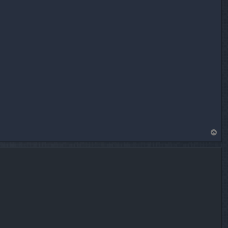
T
o
p