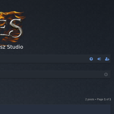
FA
og
eg
Q
in
ist
er
2 posts • Page
1
of
1