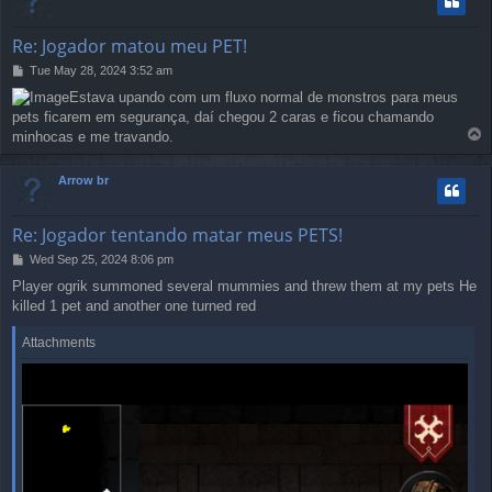
Re: Jogador matou meu PET!
P
Tue May 28, 2024 3:52 am
o
Estava upando com um fluxo normal de monstros para meus
s
pets ficarem em segurança, daí chegou 2 caras e ficou chamando
t
T
minhocas e me travando.
o
p
Arrow br
Re: Jogador tentando matar meus PETS!
P
Wed Sep 25, 2024 8:06 pm
o
Player ogrik summoned several mummies and threw them at my pets He
s
killed 1 pet and another one turned red
t
Attachments