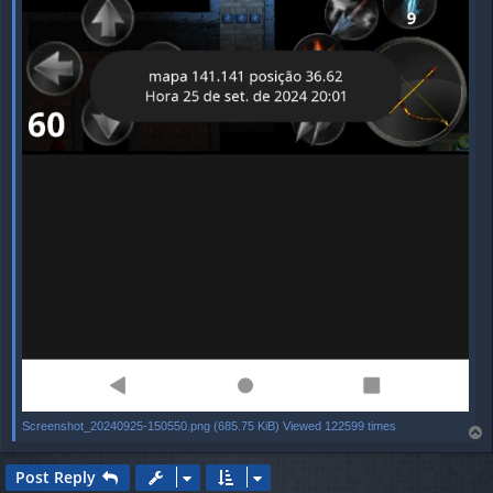
Screenshot_20240925-150550.png (685.75 KiB) Viewed 122599 times
T
o
p
Post Reply