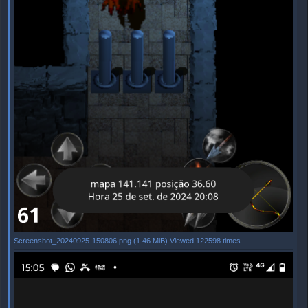
Screenshot_20240925-150806.png (1.46 MiB) Viewed 122598 times