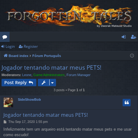
Login
Register
or
og
eg
Board index
Fórum Português
u
in
ist
Jogador tentando matar meus PETS!
m
er
Moderators:
Leone
,
Game Administrators
,
Forum Manager
s
Post Reply
3 posts • Page
1
of
1
SideShowBob
Jogador tentando matar meus PETS!
P
Thu Sep 17, 2020 1:55 pm
o
Infelizmente tem um arqueiro está tentando matar meus pets e me usar
s
como escudo!
t