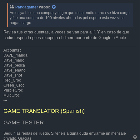
s
Pandagamer
wrote:
t
Antes ya hice una compra y el gm que me atendio nunca se hizo cargo
y fue una compra de 100 niveles ahora las pet espero esta vez si se
hagan cargo
Revisa tus otras cuentas, a veces se van para allí. Y en caso de que
nadie responda pues recupera el dinero por parte de Google o Apple
Accounts :
DAVE_manda
Dave_mago
Dave_pesca
Dave_enano
Dave_shot
Red_Croc
Green_Croc
PurpleCroc
MultiCroc
---
GAME TRANSLATOR (Spanish)
GAME TESTER
Seguir las reglas del juego. Si tenéis alguna duda enviarme un mensaje
T
privado. Gracias