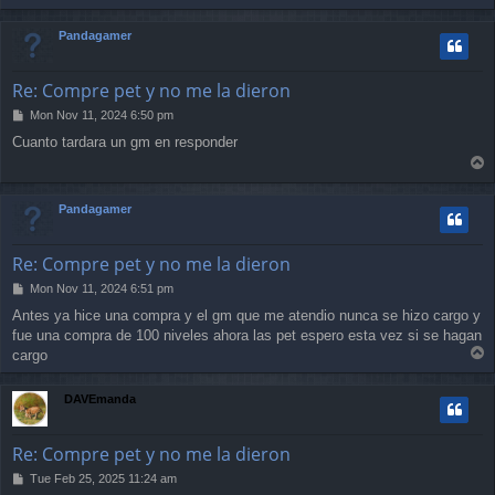
o
p
Pandagamer
Re: Compre pet y no me la dieron
P
Mon Nov 11, 2024 6:50 pm
o
Cuanto tardara un gm en responder
s
T
t
o
p
Pandagamer
Re: Compre pet y no me la dieron
P
Mon Nov 11, 2024 6:51 pm
o
Antes ya hice una compra y el gm que me atendio nunca se hizo cargo y
s
fue una compra de 100 niveles ahora las pet espero esta vez si se hagan
t
T
cargo
o
p
DAVEmanda
Re: Compre pet y no me la dieron
P
Tue Feb 25, 2025 11:24 am
o