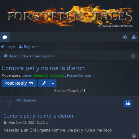
Login
Register
or
og
eg
Board index
Foro Español
u
in
ist
Compre pet y no me la dieron
m
er
Moderators:
Leone
,
Game Administrators
,
Forum Manager
s
Post Reply
4 posts • Page
1
of
1
Pandagamer
Compre pet y no me la dieron
P
Mon Nov 11, 2024 11:12 am
o
Nesesito a un GM urgente compre una pet y nunca me llego
s
T
t