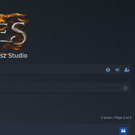
FA
og
eg
Q
in
ist
er
2 posts • Page
1
of
1