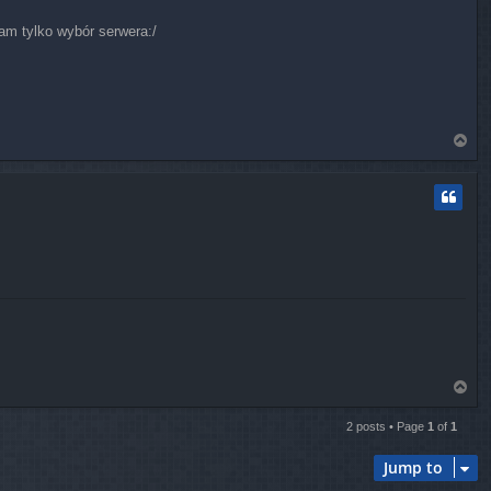
mam tylko wybór serwera:/
T
o
p
T
o
p
2 posts • Page
1
of
1
Jump to