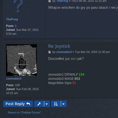
P
by
TheFrog
»
Thu Feb 06, 2025 11:15 am
o
Witajcie wróciłem do gry po paru latach i ni
s
t
TheFrog
Posts:
1
Joined:
Sun Mar 07, 2021
9:54 am
Re: Joystick
P
by
ziomxdds3
»
Tue Mar 04, 2025 11:30 pm
o
Doszedłeś już co i jak?
s
t
ziomxdds1 DRWALF
154
ziomxdds3 MAGE
653
ziomxdds3
MagicMike Ogre
91
Posts:
108
Joined:
Sun Feb 08, 2015
10:22 am
Post Reply
Return to “Polskie Forum”