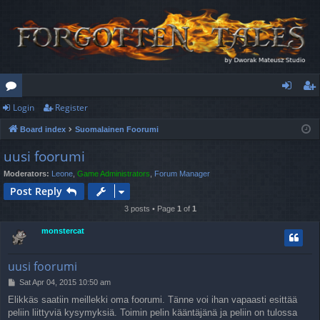
Login
Register
or
og
eg
Board index
Suomalainen Foorumi
u
in
ist
uusi foorumi
m
er
Moderators:
Leone
,
Game Administrators
,
Forum Manager
s
Post Reply
3 posts • Page
1
of
1
monstercat
uusi foorumi
P
Sat Apr 04, 2015 10:50 am
o
Elikkäs saatiin meillekki oma foorumi. Tänne voi ihan vapaasti esittää
s
peliin liittyviä kysymyksiä. Toimin pelin kääntäjänä ja peliin on tulossa
t