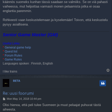
käännös suomeks kunhan tässä saadaan se valmiiks. Se on viä pahasti
vaiheessa, mut helpottaa varmasti monen pelaamista jotka ei osaa
englantia paremmin.
Rohkeesti vaan keskustelemaan ja kyselemään! Toivon, että keskustelu
pysyy asiallisena.
Senior Game Master (GM)
Useful Links:
*
General game help
*
Quest list
*
Forum Rules
*
Game Rules
Languages spoken : Finnish, English
T
I like trains
o
p
BETA
Re: uusi foorumi
P
Mon May 14, 2018 10:44 pm
o
Olisi hienoa, että peli tulee Suomeen ja muut pelaajat puhuvat tästä
s
aiheesta.
t