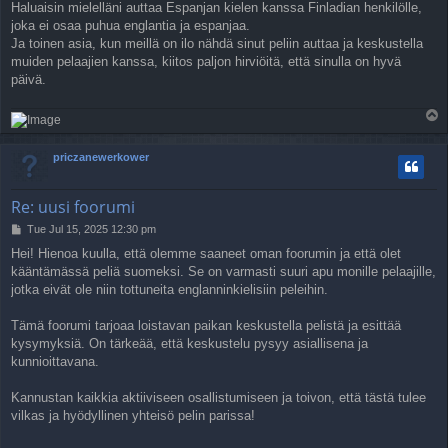
Haluaisin mielelläni auttaa Espanjan kielen kanssa Finladian henkilölle,
joka ei osaa puhua englantia ja espanjaa.
Ja toinen asia, kun meillä on ilo nähdä sinut peliin auttaa ja keskustella
muiden pelaajien kanssa, kiitos paljon hirviöitä, että sinulla on hyvä
päivä.
T
o
p
priczanewerkower
Re: uusi foorumi
P
Tue Jul 15, 2025 12:30 pm
o
Hei! Hienoa kuulla, että olemme saaneet oman foorumin ja että olet
s
kääntämässä peliä suomeksi. Se on varmasti suuri apu monille pelaajille,
t
jotka eivät ole niin tottuneita englanninkielisiin peleihin.
Tämä foorumi tarjoaa loistavan paikan keskustella pelistä ja esittää
kysymyksiä. On tärkeää, että keskustelu pysyy asiallisena ja
kunnioittavana.
Kannustan kaikkia aktiiviseen osallistumiseen ja toivon, että tästä tulee
vilkas ja hyödyllinen yhteisö pelin parissa!